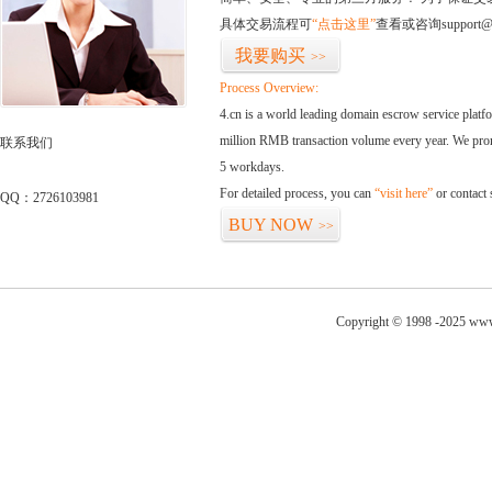
具体交易流程可
“点击这里”
查看或咨询support@
我要购买
>>
Process Overview:
4.cn is a world leading domain escrow service plat
million RMB transaction volume every year. We promi
联系我们
5 workdays.
For detailed process, you can
“visit here”
or contact
QQ：2726103981
BUY NOW
>>
Copyright © 1998 -2025 www