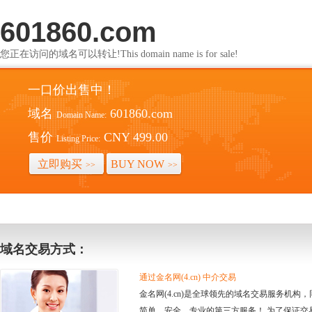
601860.com
您正在访问的域名可以转让!This domain name is for sale!
一口价出售中！
域名
601860.com
Domain Name:
售价
CNY 499.00
Listing Price:
立即购买
BUY NOW
>>
>>
域名交易方式：
通过金名网(4.cn) 中介交易
金名网(4.cn)是全球领先的域名交易服务机
简单、安全、专业的第三方服务！ 为了保证交